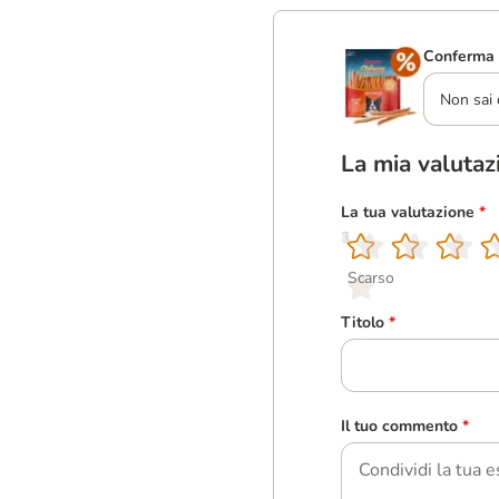
Conferma 
Non sai 
La mia valutaz
La tua valutazione
*
1
2
3
4
5
Scarso
Titolo
*
Il tuo commento
*