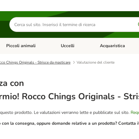
Cerca
prodotti
Piccoli animali
Uccelli
Acquaristica
Apri Menu Categoria: Diete e antiparassitari
Apri Menu Categoria: Piccoli animali
Apri Menu Categoria: U
cco Chings Originals - Strisce da masticare
Valutazione del cliente
za con
rmio! Rocco Chings Originals - Str
questo prodotto. Le valutazioni verranno lette e pubblicate sul sito.
Requ
o con la consegna, oppure domande relative a un prodotto? Contatta il 