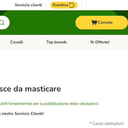
Servizio clienti
Riordina
Carrello
Cavalli
Top brands
% Offerte!
ccelli
Apri Menu Categoria: Acquaristica
Apri Menu Categoria: Cavalli
Apri Menu Categoria: T
isce da masticare
isiti fondamentali per la pubblicazione delle valutazioni
.
nostro Servizio Clienti!
Campi obbligatori