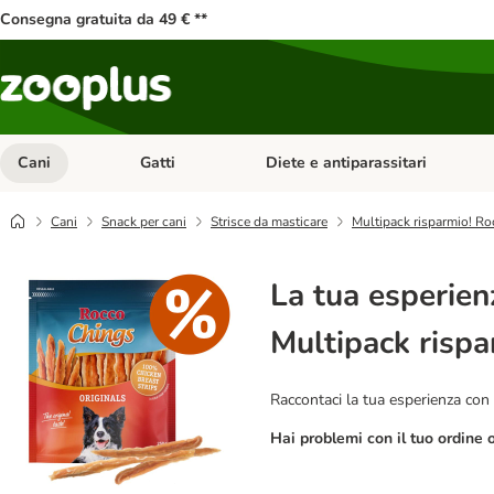
Consegna gratuita da 49 € **
Cani
Gatti
Diete e antiparassitari
Apri Menu Categoria: Cani
Apri Menu Categoria: Gatti
Cani
Snack per cani
Strisce da masticare
Multipack risparmio! Ro
La tua esperien
Multipack rispa
Raccontaci la tua esperienza con 
Hai problemi con il tuo ordine 