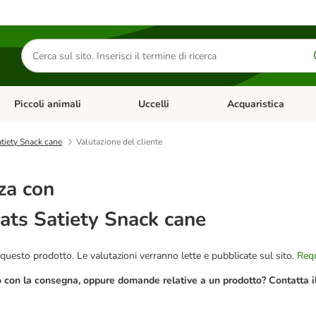
Cerca
prodotti
Piccoli animali
Uccelli
Acquaristica
Apri Menu Categoria: Diete e antiparassitari
Apri Menu Categoria: Piccoli animali
Apri Menu Categoria: U
atiety Snack cane
Valutazione del cliente
za con
ats Satiety Snack cane
questo prodotto. Le valutazioni verranno lette e pubblicate sul sito.
Requ
o con la consegna, oppure domande relative a un prodotto? Contatta il 