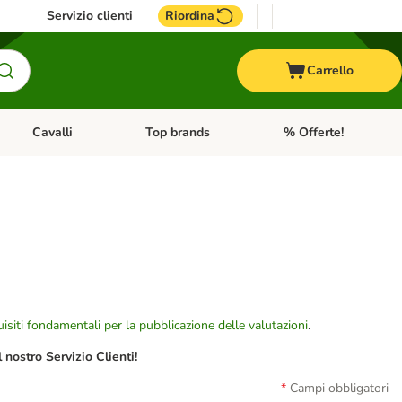
Servizio clienti
Riordina
Carrello
Cavalli
Top brands
% Offerte!
ccelli
Apri Menu Categoria: Acquaristica
Apri Menu Categoria: Cavalli
Apri Menu Categoria: T
isiti fondamentali per la pubblicazione delle valutazioni
.
nostro Servizio Clienti!
Campi obbligatori