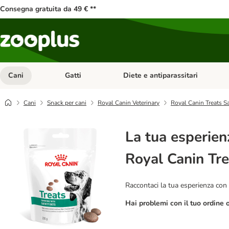
Consegna gratuita da 49 € **
Cani
Gatti
Diete e antiparassitari
Apri Menu Categoria: Cani
Apri Menu Categoria: Gatti
Cani
Snack per cani
Royal Canin Veterinary
Royal Canin Treats S
La tua esperien
Royal Canin Tre
Raccontaci la tua esperienza con 
Hai problemi con il tuo ordine 