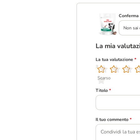
Conferma 
Non sai 
La mia valutaz
La tua valutazione
*
1
2
3
4
5
Scarso
Titolo
*
Il tuo commento
*