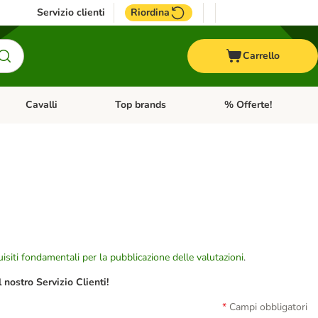
Servizio clienti
Riordina
Carrello
Cavalli
Top brands
% Offerte!
ccelli
Apri Menu Categoria: Acquaristica
Apri Menu Categoria: Cavalli
Apri Menu Categoria: T
isiti fondamentali per la pubblicazione delle valutazioni
.
nostro Servizio Clienti!
Campi obbligatori