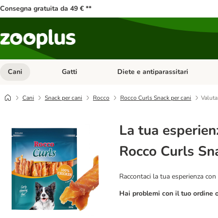
Consegna gratuita da 49 € **
Cani
Gatti
Diete e antiparassitari
Apri Menu Categoria: Cani
Apri Menu Categoria: Gatti
Cani
Snack per cani
Rocco
Rocco Curls Snack per cani
Valuta
La tua esperien
Rocco Curls Sna
Raccontaci la tua esperienza con 
Hai problemi con il tuo ordine 