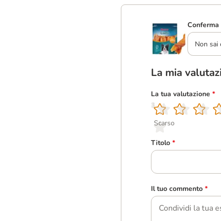
Conferma 
Non sai 
La mia valutaz
La tua valutazione
*
1
2
3
4
5
Scarso
Titolo
*
Il tuo commento
*