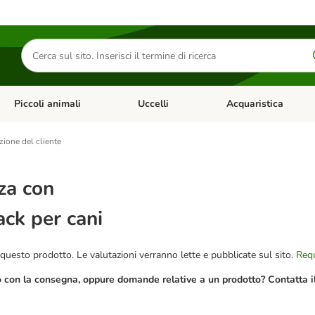
Cerca
prodotti
Piccoli animali
Uccelli
Acquaristica
Apri Menu Categoria: Diete e antiparassitari
Apri Menu Categoria: Piccoli animali
Apri Menu Categoria: U
zione del cliente
za con
ck per cani
questo prodotto. Le valutazioni verranno lette e pubblicate sul sito.
Requ
o con la consegna, oppure domande relative a un prodotto? Contatta il 