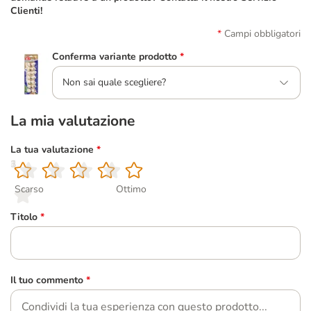
Clienti!
Campi obbligatori
Conferma variante prodotto
*
Non sai quale scegliere?
La mia valutazione
La tua valutazione
*
1
2
3
4
5
Scarso
Ottimo
Titolo
*
Il tuo commento
*