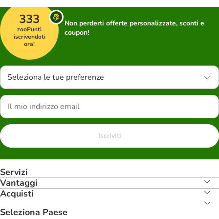
333
Non perderti offerte personalizzate, sconti e
zooPunti
coupon!
iscrivendoti
ora!
Seleziona le tue preferenze
Iscriviti
Servizi
Vantaggi
Acquisti
Seleziona Paese