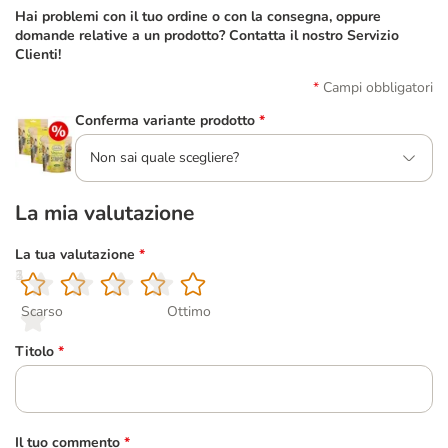
Hai problemi con il tuo ordine o con la consegna, oppure
domande relative a un prodotto? Contatta il nostro Servizio
Clienti!
Campi obbligatori
Conferma variante prodotto
*
Non sai quale scegliere?
La mia valutazione
La tua valutazione
*
1
2
3
4
5
Scarso
Ottimo
Titolo
*
Il tuo commento
*