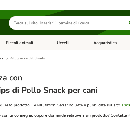
Cerca
prodotti
Piccoli animali
Uccelli
Acquaristica
Apri Menu Categoria: Diete e antiparassitari
Apri Menu Categoria: Piccoli animali
Apri Menu Categoria: U
ani
Valutazione del cliente
za con
ips di Pollo Snack per cani
questo prodotto. Le valutazioni verranno lette e pubblicate sul sito.
Requ
o con la consegna, oppure domande relative a un prodotto? Contatta il 