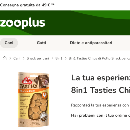
Consegna gratuita da 49 € **
Cani
Gatti
Diete e antiparassitari
Apri Menu Categoria: Cani
Apri Menu Categoria: Gatti
Cani
Snack per cani
8in1
8in1 Tasties Chips di Pollo Snack per c
La tua esperien
8in1 Tasties Ch
Raccontaci la tua esperienza con 
Hai problemi con il tuo ordine 