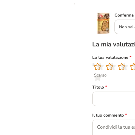
Conferma 
Non sai 
La mia valutaz
La tua valutazione
*
1
2
3
4
5
Scarso
Titolo
*
Il tuo commento
*