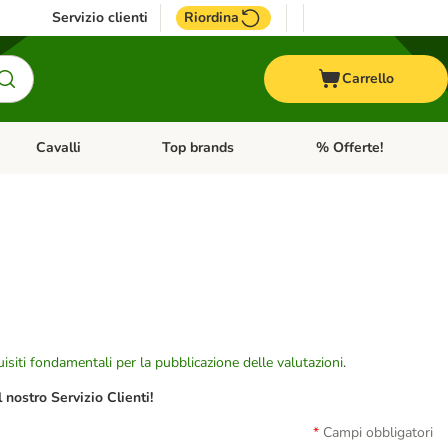
Servizio clienti
Riordina
Carrello
Cavalli
Top brands
% Offerte!
ccelli
Apri Menu Categoria: Acquaristica
Apri Menu Categoria: Cavalli
Apri Menu Categoria: T
isiti fondamentali per la pubblicazione delle valutazioni
.
nostro Servizio Clienti!
Campi obbligatori