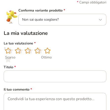
Campi obbligatori
Conferma variante prodotto
*
Non sai quale scegliere?
La mia valutazione
La tua valutazione
*
1
2
3
4
5
Scarso
Ottimo
Titolo
*
Il tuo commento
*