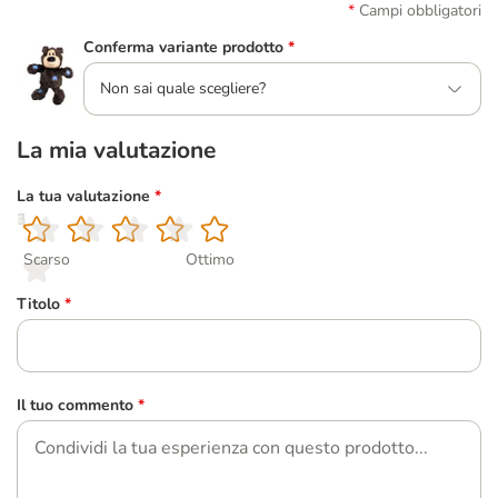
Campi obbligatori
Conferma variante prodotto
*
Non sai quale scegliere?
La mia valutazione
La tua valutazione
*
1
2
3
4
5
Scarso
Ottimo
Titolo
*
Il tuo commento
*