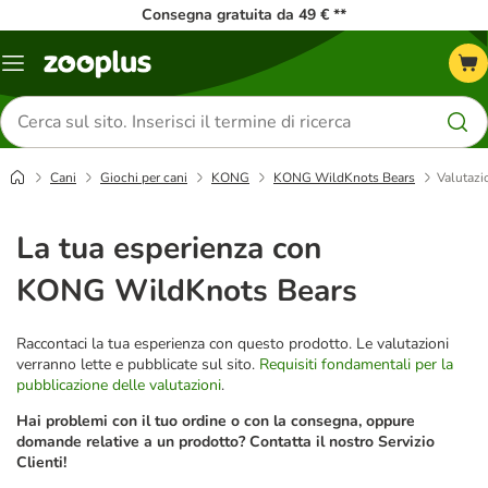
Consegna gratuita da 49 € **
Overview
catalogo
Cerca
prodotti
Cani
Giochi per cani
KONG
KONG WildKnots Bears
Valutazi
La tua esperienza con
KONG WildKnots Bears
Raccontaci la tua esperienza con questo prodotto. Le valutazioni
verranno lette e pubblicate sul sito.
Requisiti fondamentali per la
pubblicazione delle valutazioni
.
Hai problemi con il tuo ordine o con la consegna, oppure
domande relative a un prodotto? Contatta il nostro Servizio
Clienti!