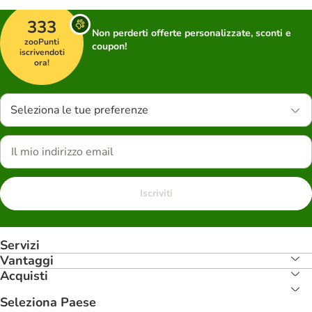
333
Non perderti offerte personalizzate, sconti e
zooPunti
coupon!
iscrivendoti
ora!
Seleziona le tue preferenze
Iscriviti
Servizi
Vantaggi
Acquisti
Seleziona Paese