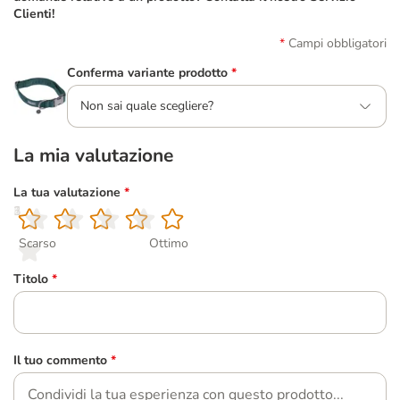
Clienti!
Campi obbligatori
Conferma variante prodotto
*
Non sai quale scegliere?
La mia valutazione
La tua valutazione
*
1
2
3
4
5
Scarso
Ottimo
Titolo
*
Il tuo commento
*