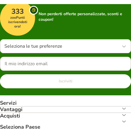
333
Non perderti offerte personalizzate, sconti e
zooPunti
coupon!
iscrivendoti
ora!
Seleziona le tue preferenze
Iscriviti
Servizi
Vantaggi
Acquisti
Seleziona Paese