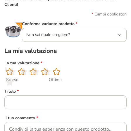
Clienti!
Campi obbligatori
Conferma variante prodotto
*
Non sai quale scegliere?
La mia valutazione
La tua valutazione
*
1
2
3
4
5
Scarso
Ottimo
Titolo
*
Il tuo commento
*