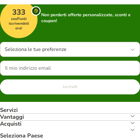
333
Non perderti offerte personalizzate, sconti e
zooPunti
coupon!
iscrivendoti
ora!
Seleziona le tue preferenze
Iscriviti
Servizi
Vantaggi
Acquisti
Seleziona Paese