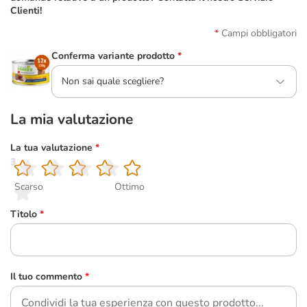
Clienti!
Campi obbligatori
Conferma variante prodotto
*
Non sai quale scegliere?
La mia valutazione
La tua valutazione
*
1
2
3
4
5
Scarso
Ottimo
Titolo
*
Il tuo commento
*