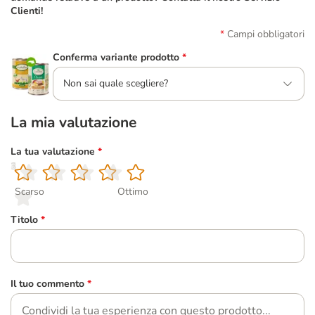
Clienti!
Campi obbligatori
Conferma variante prodotto
*
Non sai quale scegliere?
La mia valutazione
La tua valutazione
*
1
2
3
4
5
Scarso
Ottimo
Titolo
*
Il tuo commento
*