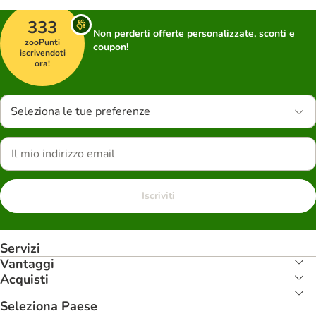
333
Non perderti offerte personalizzate, sconti e
zooPunti
coupon!
iscrivendoti
ora!
Seleziona le tue preferenze
Iscriviti
Servizi
Vantaggi
Acquisti
Seleziona Paese