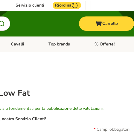
Servizio clienti
Riordina
Carrello
Cavalli
Top brands
% Offerte!
ccelli
Apri Menu Categoria: Acquaristica
Apri Menu Categoria: Cavalli
Apri Menu Categoria: T
 Low Fat
isiti fondamentali per la pubblicazione delle valutazioni
.
nostro Servizio Clienti!
Campi obbligatori