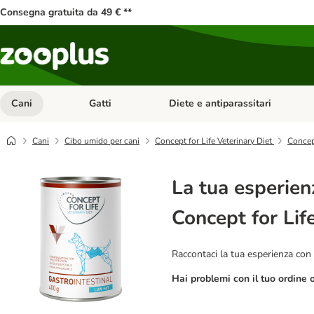
Consegna gratuita da 49 € **
Cani
Gatti
Diete e antiparassitari
Apri Menu Categoria: Cani
Apri Menu Categoria: Gatti
Cani
Cibo umido per cani
Concept for Life Veterinary Diet
Concept
La tua esperien
Concept for Lif
Raccontaci la tua esperienza con 
Hai problemi con il tuo ordine 