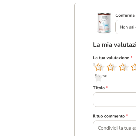
Conferma 
Non sai 
La mia valutaz
La tua valutazione
*
1
2
3
4
5
Scarso
Titolo
*
Il tuo commento
*