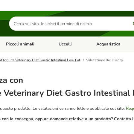
Cerca
prodotti
Piccoli animali
Uccelli
Acquaristica
Apri Menu Categoria: Diete e antiparassitari
Apri Menu Categoria: Piccoli animali
Apri Menu Categoria: U
 for Life Veterinary Diet Gastro Intestinal Low Fat
Valutazione del cliente
za con
e Veterinary Diet Gastro Intestinal
questo prodotto. Le valutazioni verranno lette e pubblicate sul sito.
Requ
o con la consegna, oppure domande relative a un prodotto? Contatta il 