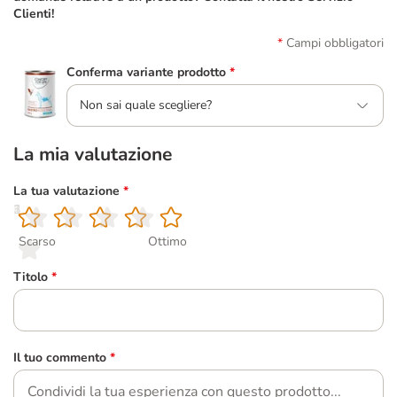
Clienti!
Campi obbligatori
Conferma variante prodotto
*
Non sai quale scegliere?
La mia valutazione
La tua valutazione
*
1
2
3
4
5
Scarso
Ottimo
Titolo
*
Il tuo commento
*