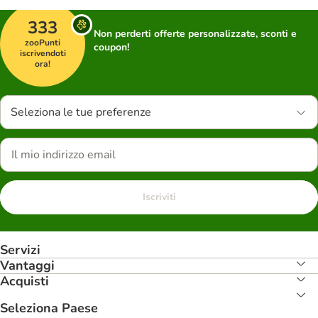
333
Non perderti offerte personalizzate, sconti e
zooPunti
coupon!
iscrivendoti
ora!
Seleziona le tue preferenze
Iscriviti
Servizi
Vantaggi
Acquisti
Seleziona Paese