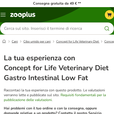
Consegna gratuita da 49 € **
Overview
catalogo
Cerca
prodotti
Cani
Cibo umido per cani
Concept for Life Veterinary Diet
Concept
La tua esperienza con
Concept for Life Veterinary Diet
Gastro Intestinal Low Fat
Raccontaci la tua esperienza con questo prodotto. Le valutazioni
verranno lette e pubblicate sul sito.
Requisiti fondamentali per la
pubblicazione delle valutazioni
.
Hai problemi con il tuo ordine o con la consegna, oppure
domande relative a un prodotto? Contatta il nostro Servizio