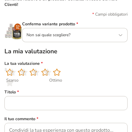
Clienti!
Campi obbligatori
Conferma variante prodotto
*
Non sai quale scegliere?
La mia valutazione
La tua valutazione
*
1
2
3
4
5
Scarso
Ottimo
Titolo
*
Il tuo commento
*