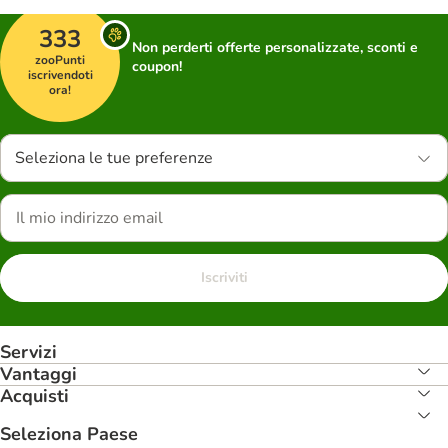
333
Non perderti offerte personalizzate, sconti e
zooPunti
coupon!
iscrivendoti
ora!
Seleziona le tue preferenze
Iscriviti
Servizi
Vantaggi
Acquisti
Seleziona Paese