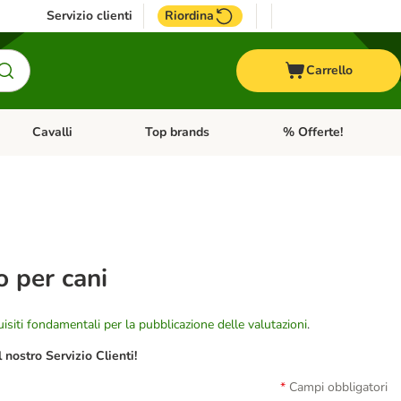
Servizio clienti
Riordina
Carrello
Cavalli
Top brands
% Offerte!
ccelli
Apri Menu Categoria: Acquaristica
Apri Menu Categoria: Cavalli
Apri Menu Categoria: T
 per cani
isiti fondamentali per la pubblicazione delle valutazioni
.
nostro Servizio Clienti!
Campi obbligatori