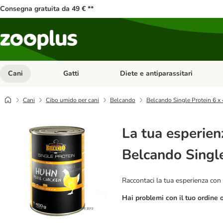
Consegna gratuita da 49 € **
Cani
Gatti
Diete e antiparassitari
Apri Menu Categoria: Cani
Apri Menu Categoria: Gatti
Cani
Cibo umido per cani
Belcando
Belcando Single Protein 6 x
La tua esperien
Belcando Single
Raccontaci la tua esperienza con 
Hai problemi con il tuo ordine 