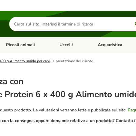
Cerca
prodotti
Piccoli animali
Uccelli
Acquaristica
Apri Menu Categoria: Diete e antiparassitari
Apri Menu Categoria: Piccoli animali
Apri Menu Categoria: U
 400 g Alimento umido per cani
Valutazione del cliente
za con
 Protein 6 x 400 g Alimento umido
questo prodotto. Le valutazioni verranno lette e pubblicate sul sito.
Requ
o con la consegna, oppure domande relative a un prodotto? Contatta il 