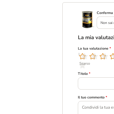
Conferma 
Non sai 
La mia valutaz
La tua valutazione
*
1
2
3
4
5
Scarso
Titolo
*
Il tuo commento
*