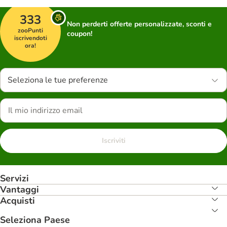
333
Non perderti offerte personalizzate, sconti e
zooPunti
coupon!
iscrivendoti
ora!
Seleziona le tue preferenze
Iscriviti
Servizi
Vantaggi
Acquisti
Seleziona Paese