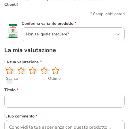
Clienti!
Campi obbligatori
Conferma variante prodotto
*
Non sai quale scegliere?
La mia valutazione
La tua valutazione
*
1
2
3
4
5
Scarso
Ottimo
Titolo
*
Il tuo commento
*