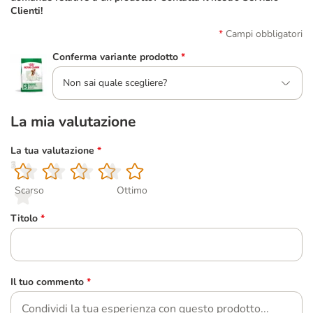
Clienti!
Campi obbligatori
Conferma variante prodotto
*
Non sai quale scegliere?
La mia valutazione
La tua valutazione
*
1
2
3
4
5
Scarso
Ottimo
Titolo
*
Il tuo commento
*