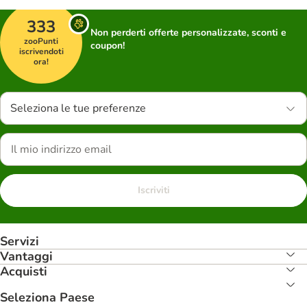
333
Non perderti offerte personalizzate, sconti e
zooPunti
coupon!
iscrivendoti
ora!
Seleziona le tue preferenze
Iscriviti
Servizi
Vantaggi
Acquisti
Seleziona Paese