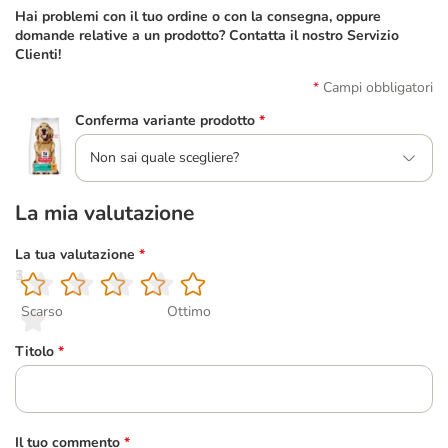
Hai problemi con il tuo ordine o con la consegna, oppure
domande relative a un prodotto? Contatta il nostro Servizio
Clienti!
Campi obbligatori
Conferma variante prodotto
*
Non sai quale scegliere?
La mia valutazione
La tua valutazione
*
1
2
3
4
5
Scarso
Ottimo
Titolo
*
Il tuo commento
*