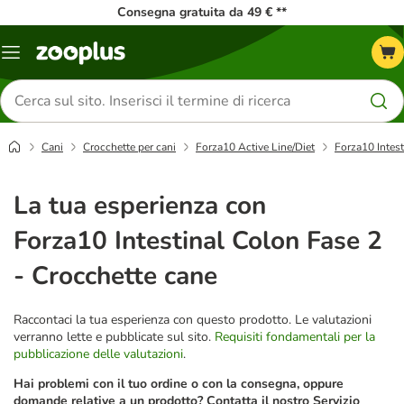
Consegna gratuita da 49 € **
Overview
catalogo
Cerca
prodotti
Cani
Crocchette per cani
Forza10 Active Line/Diet
Forza10 Intest
La tua esperienza con
Forza10 Intestinal Colon Fase 2
- Crocchette cane
Raccontaci la tua esperienza con questo prodotto. Le valutazioni
verranno lette e pubblicate sul sito.
Requisiti fondamentali per la
pubblicazione delle valutazioni
.
Hai problemi con il tuo ordine o con la consegna, oppure
domande relative a un prodotto? Contatta il nostro Servizio