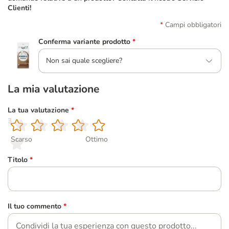
Clienti!
Campi obbligatori
Conferma variante prodotto
*
Non sai quale scegliere?
La mia valutazione
La tua valutazione
*
1
2
3
4
5
Scarso
Ottimo
Titolo
*
Il tuo commento
*